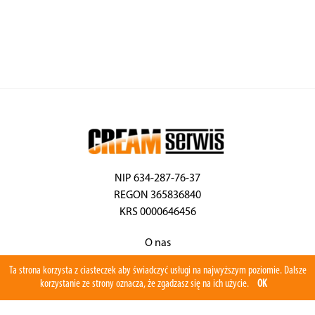
NIP 634-287-76-37
REGON 365836840
KRS 0000646456
O nas
Aktualności
Ta strona korzysta z ciasteczek aby świadczyć usługi na najwyższym poziomie. Dalsze
Serwis
korzystanie ze strony oznacza, że zgadzasz się na ich użycie.
OK
Program serwisowy
Części zamienne