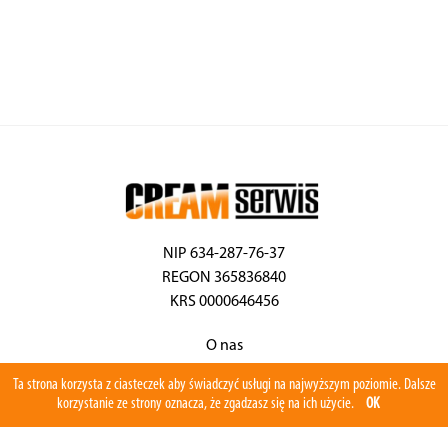
NIP 634-287-76-37
REGON 365836840
KRS 0000646456
O nas
Aktualności
Ta strona korzysta z ciasteczek aby świadczyć usługi na najwyższym poziomie. Dalsze
Serwis
korzystanie ze strony oznacza, że zgadzasz się na ich użycie.
OK
Program serwisowy
Części zamienne