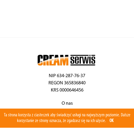
NIP 634-287-76-37
REGON 365836840
KRS 0000646456
O nas
Aktualności
Ta strona korzysta z ciasteczek aby świadczyć usługi na najwyższym poziomie. Dalsze
Serwis
korzystanie ze strony oznacza, że zgadzasz się na ich użycie.
OK
Program serwisowy
Części zamienne