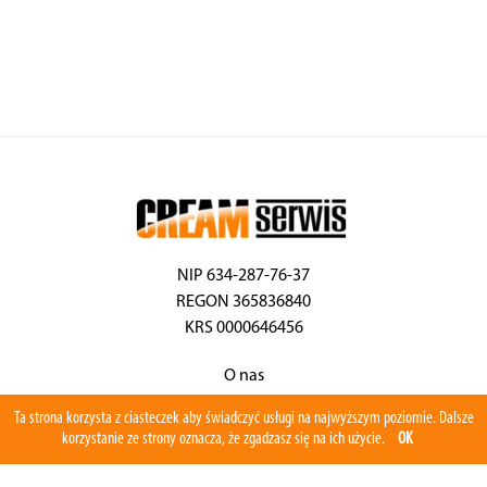
NIP 634-287-76-37
REGON 365836840
KRS 0000646456
O nas
Aktualności
Ta strona korzysta z ciasteczek aby świadczyć usługi na najwyższym poziomie. Dalsze
Serwis
korzystanie ze strony oznacza, że zgadzasz się na ich użycie.
OK
Program serwisowy
Części zamienne