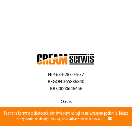
NIP 634-287-76-37
REGON 365836840
KRS 0000646456
O nas
Aktualności
Ta strona korzysta z ciasteczek aby świadczyć usługi na najwyższym poziomie. Dalsze
Serwis
korzystanie ze strony oznacza, że zgadzasz się na ich użycie.
OK
Program serwisowy
Części zamienne